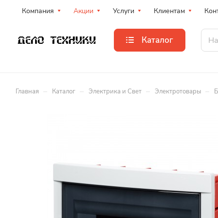
Компания
Акции
Услуги
Клиентам
Кон
Каталог
–
–
–
–
Главная
Каталог
Электрика и Свет
Электротовары
Б