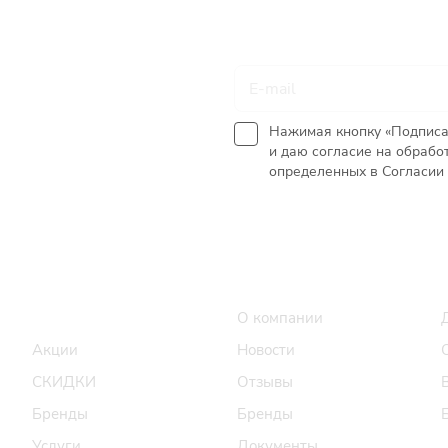
Подписаться
на новости и акции
Нажимая кнопку «Подписа
и даю согласие на обрабо
определенных в Согласии 
Интернет-магазин
Компания
Каталог
О компании
Акции
Новости
СКИДКИ
Отзывы
Бренды
Бренды
Услуги
Документы