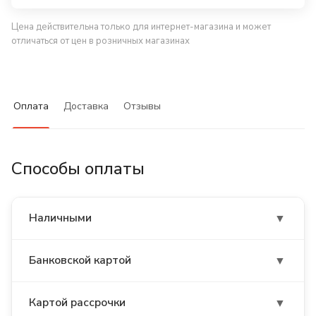
Цена действительна только для интернет-магазина и может
отличаться от цен в розничных магазинах
Оплата
Доставка
Отзывы
Способы оплаты
Наличными
▼
• При доставке товаров. Расчет производится с
Банковской картой
▼
водителем, который привез заказ
• В магазинах Дело Техники (в пунктах Самовывоза)
В магазинах Дело Техники (в пунктах самовывоза).
Картой рассрочки
▼
Оплатить покупку и доставку товаров банковской
Оплата принимается только в белорусских рублях.